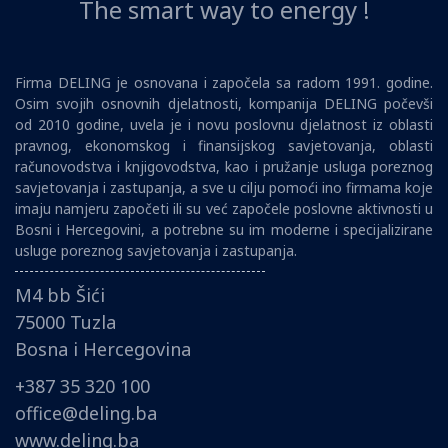
The smart way to energy !
Firma DELING je osnovana i započela sa radom 1991. godine.
Osim svojih osnovnih djelatnosti, kompanija DELING počevši
od 2010 godine, uvela je i novu poslovnu djelatnost iz oblasti
pravnog, ekonomskog i finansijskog savjetovanja, oblasti
računovodstva i knjigovodstva, kao i pružanje usluga poreznog
savjetovanja i zastupanja, a sve u cilju pomoći ino firmama koje
imaju namjeru započeti ili su već započele poslovne aktivnosti u
Bosni i Hercegovini, a potrebne su im moderne i specijalizirane
usluge poreznog savjetovanja i zastupanja.
M4 bb Šići
75000 Tuzla
Bosna i Hercegovina
+387 35 320 100
office@deling.ba
www.deling.ba