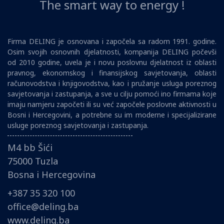
The smart way to energy !
Firma DELING je osnovana i započela sa radom 1991. godine.
Osim svojih osnovnih djelatnosti, kompanija DELING počevši
od 2010 godine, uvela je i novu poslovnu djelatnost iz oblasti
pravnog, ekonomskog i finansijskog savjetovanja, oblasti
računovodstva i knjigovodstva, kao i pružanje usluga poreznog
savjetovanja i zastupanja, a sve u cilju pomoći ino firmama koje
imaju namjeru započeti ili su već započele poslovne aktivnosti u
Bosni i Hercegovini, a potrebne su im moderne i specijalizirane
usluge poreznog savjetovanja i zastupanja.
M4 bb Šići
75000 Tuzla
Bosna i Hercegovina
+387 35 320 100
office@deling.ba
www.deling.ba