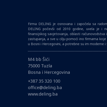
Firma DELING je osnovana i započela sa radom 
DELING počevši od 2010 godine, uvela je i no
finansijskog savjetovanja, oblasti računovodstva 
zastupanja, a sve u cilju pomoći ino firmama koje 
u Bosni i Hercegovini, a potrebne su im moderne i 
M4 bb Šići
75000 Tuzla
Bosna i Hercegovina
+387 35 320 100
office@deling.ba
www.deling.ba