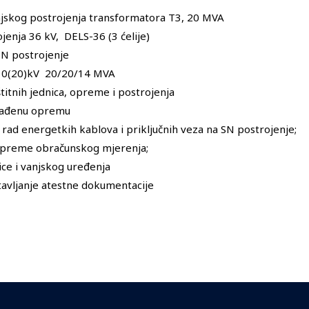
jskog postrojenja transformatora T3, 20 MVA
jenja 36 kV, DELS-36 (3 ćelije)
 SN postrojenje
/10(20)kV 20/20/14 MVA
štitnih jednica, opreme i postrojenja
rađenu opremu
u rad energetkih kablova i priključnih veza na SN postrojenje;
i opreme obračunskog mjerenja;
ice i vanjskog uređenja
stavljanje atestne dokumentacije