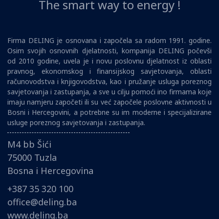
The smart way to energy !
Firma DELING je osnovana i započela sa radom 1991. godine.
Osim svojih osnovnih djelatnosti, kompanija DELING počevši
od 2010 godine, uvela je i novu poslovnu djelatnost iz oblasti
pravnog, ekonomskog i finansijskog savjetovanja, oblasti
računovodstva i knjigovodstva, kao i pružanje usluga poreznog
savjetovanja i zastupanja, a sve u cilju pomoći ino firmama koje
imaju namjeru započeti ili su već započele poslovne aktivnosti u
Bosni i Hercegovini, a potrebne su im moderne i specijalizirane
usluge poreznog savjetovanja i zastupanja.
M4 bb Šići
75000 Tuzla
Bosna i Hercegovina
+387 35 320 100
office@deling.ba
www.deling.ba