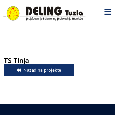
TS Tinja
Nazad na projekte