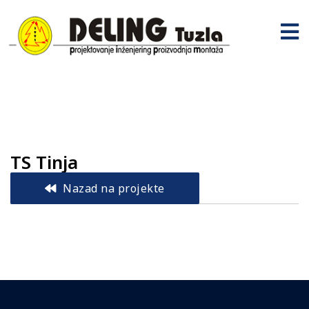
TS Tinja
Nazad na projekte