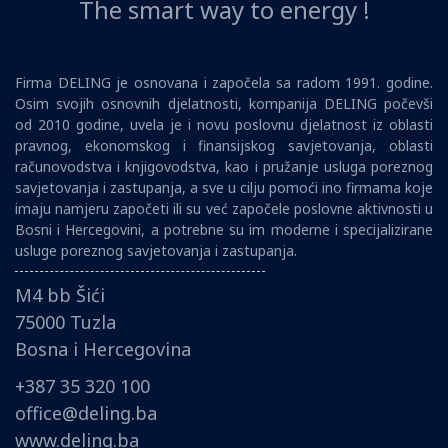
The smart way to energy !
Firma DELING je osnovana i započela sa radom 1991. godine.
Osim svojih osnovnih djelatnosti, kompanija DELING počevši
od 2010 godine, uvela je i novu poslovnu djelatnost iz oblasti
pravnog, ekonomskog i finansijskog savjetovanja, oblasti
računovodstva i knjigovodstva, kao i pružanje usluga poreznog
savjetovanja i zastupanja, a sve u cilju pomoći ino firmama koje
imaju namjeru započeti ili su već započele poslovne aktivnosti u
Bosni i Hercegovini, a potrebne su im moderne i specijalizirane
usluge poreznog savjetovanja i zastupanja.
M4 bb Šići
75000 Tuzla
Bosna i Hercegovina
+387 35 320 100
office@deling.ba
www.deling.ba