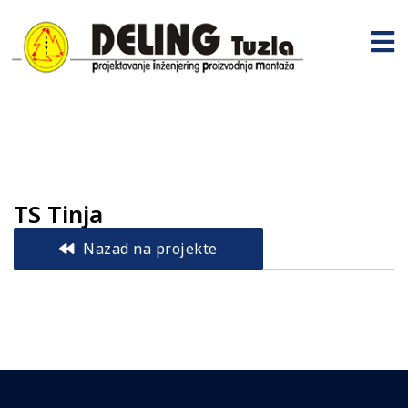
TS Tinja
Nazad na projekte