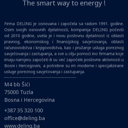
The smart way to energy !
Firma DELING je osnovana i započela sa radom 1991. godine.
Osim svojih osnovnih djelatnosti, kompanija DELING počevši
od 2010 godine, uvela je i novu poslovnu djelatnost iz oblasti
pravnog, ekonomskog i finansijskog savjetovanja, oblasti
računovodstva i knjigovodstva, kao i pružanje usluga poreznog
savjetovanja i zastupanja, a sve u cilju pomoći ino firmama koje
imaju namjeru započeti ili su već započele poslovne aktivnosti u
Bosni i Hercegovini, a potrebne su im moderne i specijalizirane
usluge poreznog savjetovanja i zastupanja.
M4 bb Šići
75000 Tuzla
Bosna i Hercegovina
+387 35 320 100
office@deling.ba
www.deling.ba