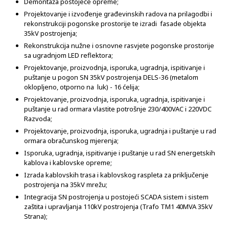
Demontaža postojeće opreme;
Projektovanje i izvođenje građevinskih radova na prilagodbi i
rekonstrukciji pogonske prostorije te izradi fasade objekta
35kV postrojenja;
Rekonstrukcija nužne i osnovne rasvjete pogonske prostorije
sa ugradnjom LED reflektora;
Projektovanje, proizvodnja, isporuka, ugradnja, ispitivanje i
puštanje u pogon SN 35kV postrojenja DELS-36 (metalom
oklopljeno, otporno na luk) - 16 ćelija;
Projektovanje, proizvodnja, isporuka, ugradnja, ispitivanje i
puštanje u rad ormara vlastite potrošnje 230/400VAC i 220VDC
Razvoda;
Projektovanje, proizvodnja, isporuka, ugradnja i puštanje u rad
ormara obračunskog mjerenja;
Isporuka, ugradnja, ispitivanje i puštanje u rad SN energetskih
kablova i kablovske opreme;
Izrada kablovskih trasa i kablovskog raspleta za priključenje
postrojenja na 35kV mrežu;
Integracija SN postrojenja u postojeći SCADA sistem i sistem
zaštita i upravljanja 110kV postrojenja (Trafo TM1 40MVA 35kV
Strana);