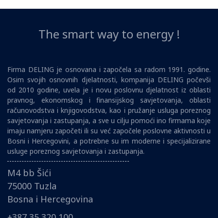
The smart way to energy !
Firma DELING je osnovana i započela sa radom 1991. godine.
Osim svojih osnovnih djelatnosti, kompanija DELING počevši
od 2010 godine, uvela je i novu poslovnu djelatnost iz oblasti
pravnog, ekonomskog i finansijskog savjetovanja, oblasti
računovodstva i knjigovodstva, kao i pružanje usluga poreznog
savjetovanja i zastupanja, a sve u cilju pomoći ino firmama koje
imaju namjeru započeti ili su već započele poslovne aktivnosti u
Bosni i Hercegovini, a potrebne su im moderne i specijalizirane
usluge poreznog savjetovanja i zastupanja.
M4 bb Šići
75000 Tuzla
Bosna i Hercegovina
+387 35 320 100