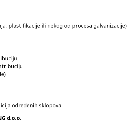
, plastifikacije ili nekog od procesa galvanizacije)
ibuciju
tribuciju
de)
zicija određenih sklopova
G d.o.o.