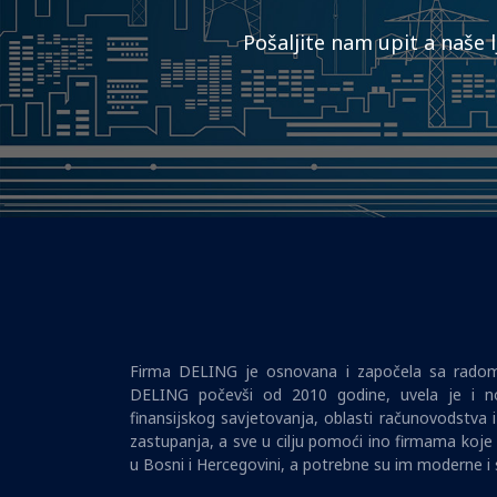
Pošaljite nam upit a naše 
Firma DELING je osnovana i započela sa radom 
DELING počevši od 2010 godine, uvela je i no
finansijskog savjetovanja, oblasti računovodstva 
zastupanja, a sve u cilju pomoći ino firmama koje 
u Bosni i Hercegovini, a potrebne su im moderne i 