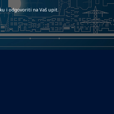
u i odgovoriti na Vaš upit.