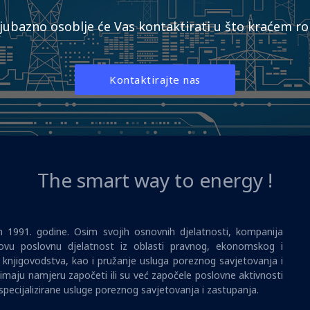
ljubazno osoblje će Vas kontaktirati u što kraćem rok
Kontaktirajte nas
The smart way to energy !
1991. godine. Osim svojih osnovnih djelatnosti, kompanija
vu poslovnu djelatnost iz oblasti pravnog, ekonomskog i
i knjigovodstva, kao i pružanje usluga poreznog savjetovanja i
imaju namjeru započeti ili su već započele poslovne aktivnosti
specijalizirane usluge poreznog savjetovanja i zastupanja.