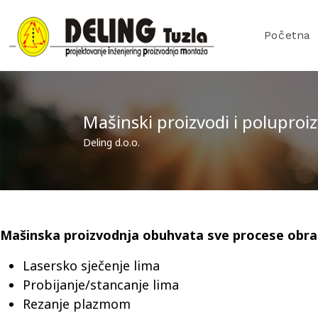
Početna
Mašinski proizvodi i poluproi
Deling d.o.o.
Mašinska proizvodnja obuhvata sve procese obrad
Lasersko sječenje lima
Probijanje/stancanje lima
Rezanje plazmom