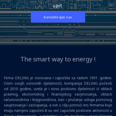
upit.
Kontaktirajte nas
The smart way to energy !
Firma DELING je osnovana i započela sa radom 1991. godine.
Osim svojih osnovnih djelatnosti, kompanija DELING počevši
od 2010 godine, uvela je i novu poslovnu djelatnost iz oblasti
pravnog, ekonomskog i finansijskog savjetovanja, oblasti
računovodstva i knjigovodstva, kao i pružanje usluga poreznog
savjetovanja i zastupanja, a sve u cilju pomoći ino firmama koje
imaju namjeru započeti ili su već započele poslovne aktivnosti u
Bosni i Hercegovini, a potrebne su im moderne i specijalizirane