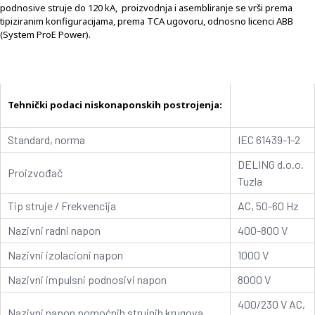
podnosive struje do 120 kA, proizvodnja i asembliranje se vrši prema
tipiziranim konfiguracijama, prema TCA ugovoru, odnosno licenci ABB
(System ProE Power).
Tehnički podaci niskonaponskih postrojenja:
Standard, norma
IEC 61439-1-2
DELING d.o.o.
Proizvođač
Tuzla
Tip struje / Frekvencija
AC, 50-60 Hz
Nazivni radni napon
400-800 V
Nazivni izolacioni napon
1000 V
Nazivni impulsni podnosivi napon
8000 V
400/230 V AC,
Nazivni napon pomoćnih strujnih krugova