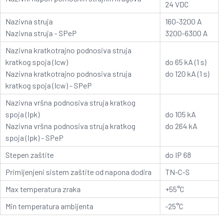
24 VDC
Nazivna struja
160-3200 A
Nazivna struja - SPeP
3200-6300 A
Nazivna kratkotrajno podnosiva struja
kratkog spoja (Icw)
do 65 kA (1 s)
Nazivna kratkotrajno podnosiva struja
do 120 kA (1 s)
kratkog spoja (Icw) - SPeP
Nazivna vršna podnosiva struja kratkog
spoja (Ipk)
do 105 kA
Nazivna vršna podnosiva struja kratkog
do 264 kA
spoja (Ipk) - SPeP
Stepen zaštite
do IP 68
Primijenjeni sistem zaštite od napona dodira
TN-C-S
Max temperatura zraka
+55°C
Min temperatura ambijenta
-25°C