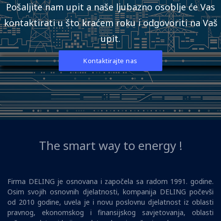
Pošaljite nam upit a naše ljubazno osoblje će Vas
kontaktirati u što kraćem roku i odgovoriti na Vaš
upit.
Kontaktirajte nas
The smart way to energy !
Firma DELING je osnovana i započela sa radom 1991. godine.
Osim svojih osnovnih djelatnosti, kompanija DELING počevši
od 2010 godine, uvela je i novu poslovnu djelatnost iz oblasti
pravnog, ekonomskog i finansijskog savjetovanja, oblasti