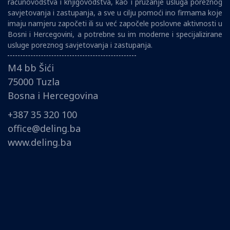
računovodstva i knjigovodstva, kao i pružanje usluga poreznog
savjetovanja i zastupanja, a sve u cilju pomoći ino firmama koje
imaju namjeru započeti ili su već započele poslovne aktivnosti u
Bosni i Hercegovini, a potrebne su im moderne i specijalizirane
usluge poreznog savjetovanja i zastupanja.
M4 bb Šići
75000 Tuzla
Bosna i Hercegovina
+387 35 320 100
office@deling.ba
www.deling.ba