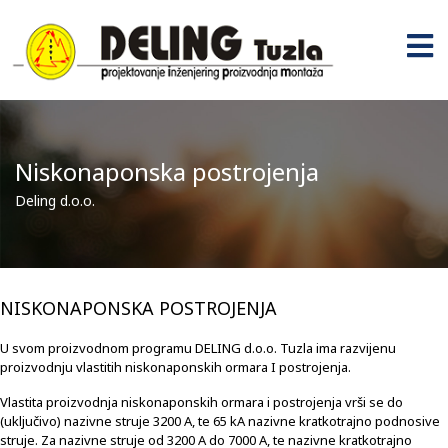
Niskonaponska postrojenja
Deling d.o.o.
NISKONAPONSKA POSTROJENJA
U svom proizvodnom programu DELING d.o.o. Tuzla ima razvijenu
proizvodnju vlastitih niskonaponskih ormara I postrojenja.
Vlastita proizvodnja niskonaponskih ormara i postrojenja vrši se do
(uključivo) nazivne struje 3200 A, te 65 kA nazivne kratkotrajno podnosive
struje. Za nazivne struje od 3200 A do 7000 A, te nazivne kratkotrajno