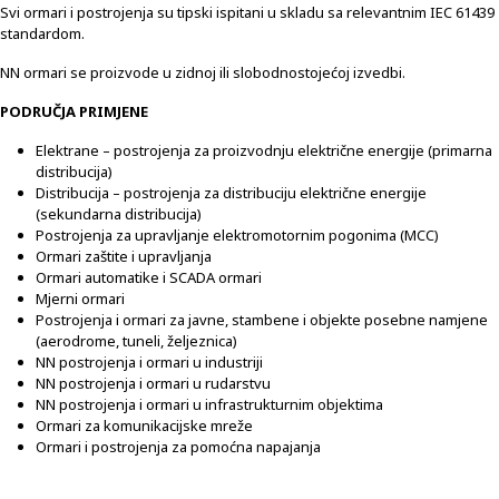
Svi ormari i postrojenja su tipski ispitani u skladu sa relevantnim IEC 61439
standardom.
NN ormari se proizvode u zidnoj ili slobodnostojećoj izvedbi.
PODRUČJA PRIMJENE
Elektrane – postrojenja za proizvodnju električne energije (primarna
distribucija)
Distribucija – postrojenja za distribuciju električne energije
(sekundarna distribucija)
Postrojenja za upravljanje elektromotornim pogonima (MCC)
Ormari zaštite i upravljanja
Ormari automatike i SCADA ormari
Mjerni ormari
Postrojenja i ormari za javne, stambene i objekte posebne namjene
(aerodrome, tuneli, željeznica)
NN postrojenja i ormari u industriji
NN postrojenja i ormari u rudarstvu
NN postrojenja i ormari u infrastrukturnim objektima
Ormari za komunikacijske mreže
Ormari i postrojenja za pomoćna napajanja