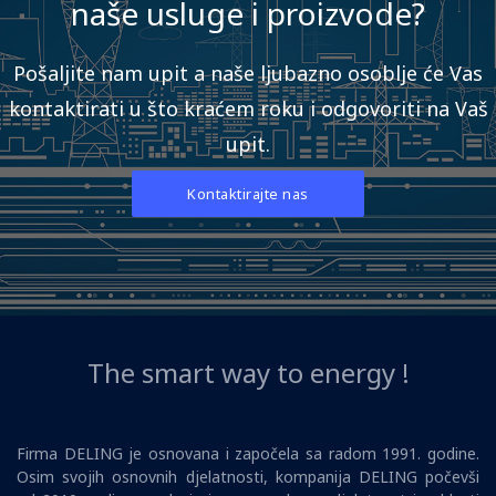
naše usluge i proizvode?
Pošaljite nam upit a naše ljubazno osoblje će Vas
kontaktirati u što kraćem roku i odgovoriti na Vaš
upit.
Kontaktirajte nas
The smart way to energy !
Firma DELING je osnovana i započela sa radom 1991. godine.
Osim svojih osnovnih djelatnosti, kompanija DELING počevši