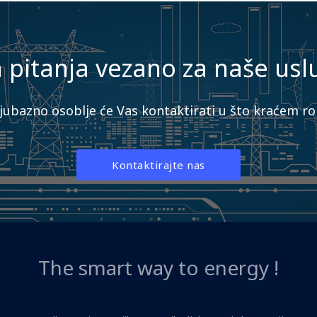
pitanja vezano za naše usl
ljubazno osoblje će Vas kontaktirati u što kraćem rok
Kontaktirajte nas
The smart way to energy !