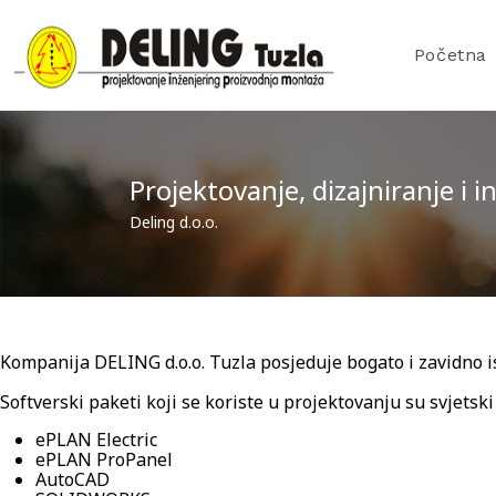
Početna
Projektovanje, dizajniranje i i
Deling d.o.o.
Kompanija DELING d.o.o. Tuzla posjeduje bogato i zavidno is
Softverski paketi koji se koriste u projektovanju su svjetski
ePLAN Electric
ePLAN ProPanel
AutoCAD