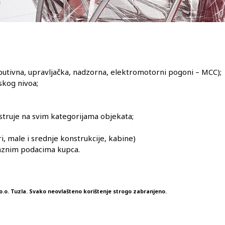
butivna, upravljačka, nadzorna, elektromotorni pogoni – MCC);
skog nivoa;
e struje na svim kategorijama objekata;
, male i srednje konstrukcije, kabine)
baznim podacima kupca.
o.o. Tuzla. Svako neovlašteno korištenje strogo zabranjeno.