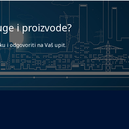
uge i proizvode?
u i odgovoriti na Vaš upit.