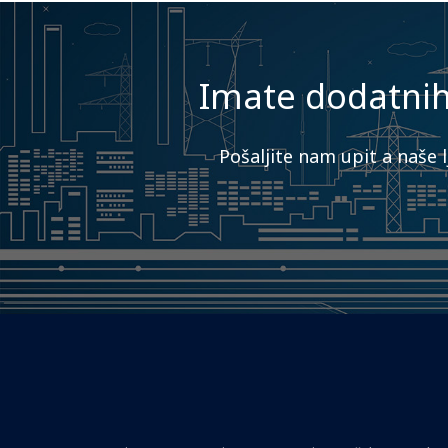
Imate dodatnih 
Pošaljite nam upit a naše 