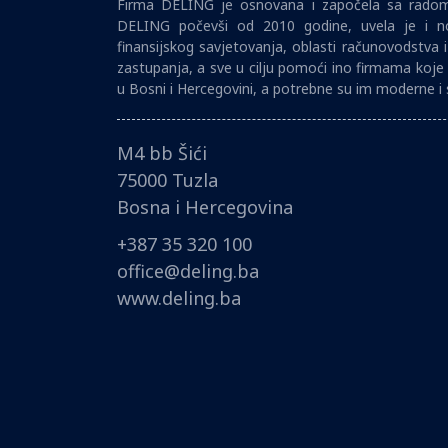
Firma DELING je osnovana i započela sa radom 
DELING počevši od 2010 godine, uvela je i no
finansijskog savjetovanja, oblasti računovodstva 
zastupanja, a sve u cilju pomoći ino firmama koje 
u Bosni i Hercegovini, a potrebne su im moderne i 
M4 bb Šići
75000 Tuzla
Bosna i Hercegovina
+387 35 320 100
office@deling.ba
www.deling.ba