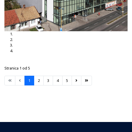
Mercedes Italija
MAXI Centar Orašje
Zgrada EU
Hotel PARK Dobroj
Stranica 1 od 5
1
2
3
4
5